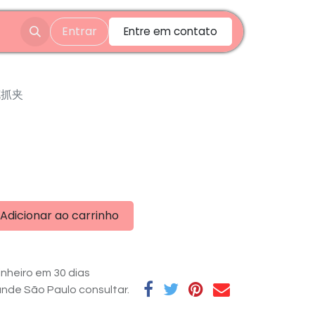
Entrar
Entre em contato
花抓夹
Adicionar ao carrinho
nheiro em 30 dias
rande São Paulo consultar.