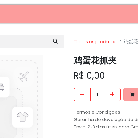
Entre em contato (11)99969-7909
Todos os produtos
鸡蛋
鸡蛋花抓夹
R$
0,00
Termos e Condições
Garantia de devolução do di
Envio: 2-3 dias úteis para G