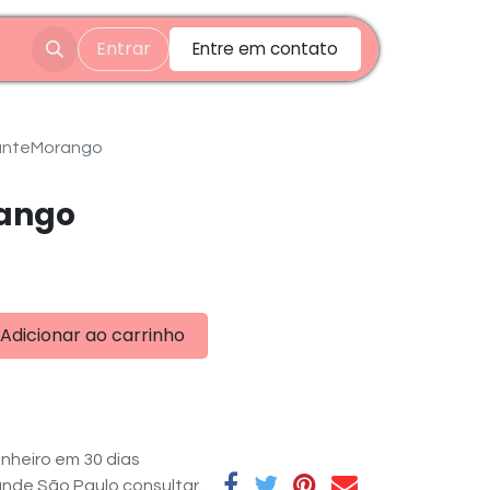
Entrar
Entre em contato
ianteMorango
rango
Adicionar ao carrinho
nheiro em 30 dias
rande São Paulo consultar.