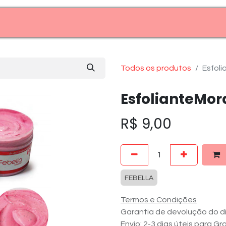
Entre em contato (11)99969-7909
Todos os produtos
Esfol
EsfolianteMo
R$
9,00
FEBELLA
Termos e Condições
Garantia de devolução do di
Envio: 2-3 dias úteis para G