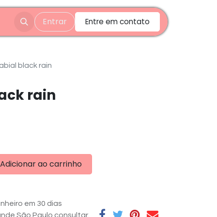
Entrar
Entre em contato
abial black rain
lack rain
Adicionar ao carrinho
nheiro em 30 dias
rande São Paulo consultar.