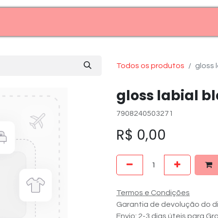
Entre em contato (11)99969-7909
Todos os produtos
gloss l
gloss labial b
7908240503271
R$
0,00
Termos e Condições
Garantia de devolução do di
Envio: 2-3 dias úteis para G