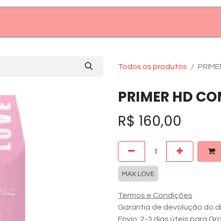
Entre em contato (11)99969-7909
Todos os produtos
PRIME
PRIMER HD CO
R$
160,00
MAX LOVE
Termos e Condições
Garantia de devolução do di
Envio: 2-3 dias úteis para G