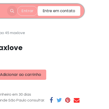
Entrar
Entre em contato
 ao 45 maxlove
axlove
Adicionar ao carrinho
nheiro em 30 dias
rande São Paulo consultar.