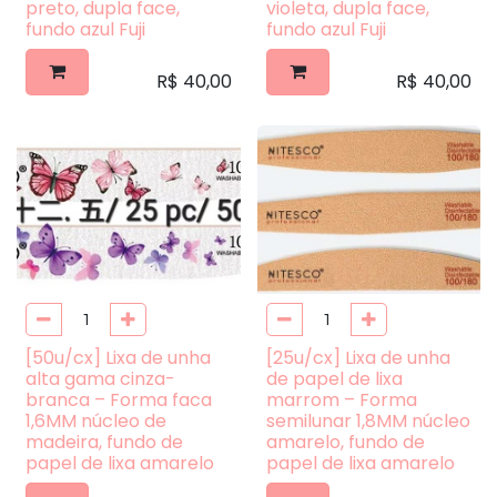
preto, dupla face,
violeta, dupla face,
fundo azul Fuji
fundo azul Fuji
R$
40,00
R$
40,00
[50u/cx] Lixa de unha
[25u/cx] Lixa de unha
alta gama cinza-
de papel de lixa
branca – Forma faca
marrom – Forma
1,6MM núcleo de
semilunar 1,8MM núcleo
madeira, fundo de
amarelo, fundo de
papel de lixa amarelo
papel de lixa amarelo